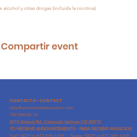
d
alcohol y otras drogas (incluida la nicotina)
| Compartir event
CONTACTO- CONTACT
hola@vocesunidasforjustice.com
720.588.82.19
2519 Airport Rd, Colorado Springs CO 80910
TO RECEIVE ANNOUNCEMENTS - PARA RECIBIR ANUNCIOS
Text "VOZ" to 877-395-1249 - Textea "VOZ" al 877-395-1249