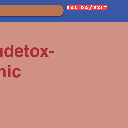
SALIDA/EXIT
udetox-
nic
.