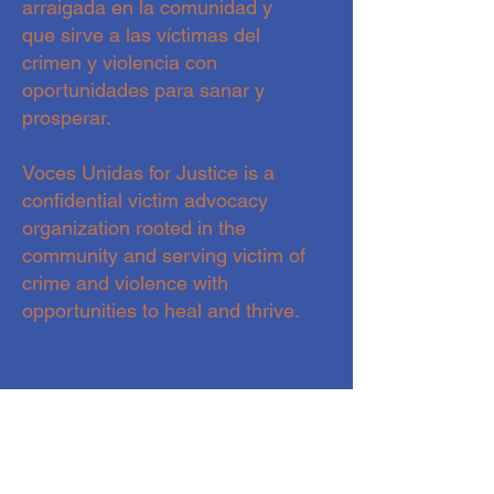
arraigada en la comunidad y
que sirve a las víctimas del
crimen y violencia con
oportunidades para sanar y
prosperar.
Voces Unidas for Justice is a
confidential victim advocacy
organization rooted in the
community and serving victim of
crime and violence with
opportunities to heal and thrive.
CONTACTO- CONTACT
hola@vocesunidasforjustice.com
720.588.82.19