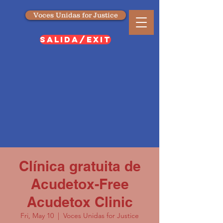
Voces Unidas for Justice
SALIDA/EXIT
Clínica gratuita de
Acudetox-Free
Acudetox Clinic
Fri, May 10
  |  
Voces Unidas for Justice