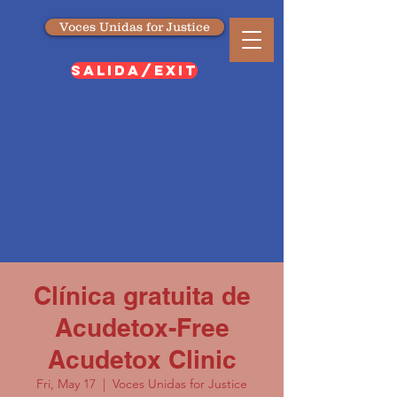
Voces Unidas for Justice
SALIDA/EXIT
Clínica gratuita de
Acudetox-Free
Acudetox Clinic
Fri, May 17
  |  
Voces Unidas for Justice