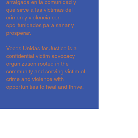
arraigada en la comunidad y
que sirve a las víctimas del
crimen y violencia con
oportunidades para sanar y
prosperar.
Voces Unidas for Justice is a
confidential victim advocacy
organization rooted in the
community and serving victim of
crime and violence with
opportunities to heal and thrive.
CONTACTO- CONTACT
hola@vocesunidasforjustice.com
720.588.82.19